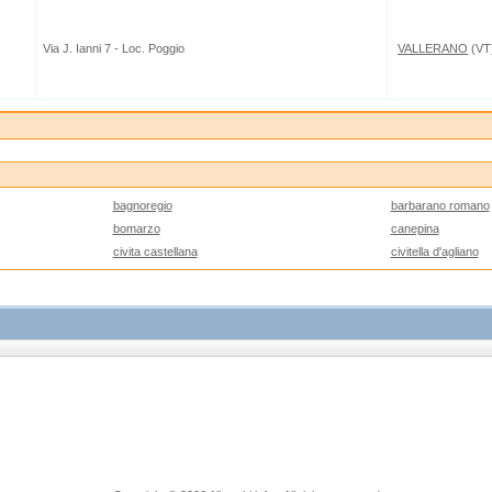
Via J. Ianni 7 - Loc. Poggio
VALLERANO
(VT
bagnoregio
barbarano romano
bomarzo
canepina
civita castellana
civitella d'agliano