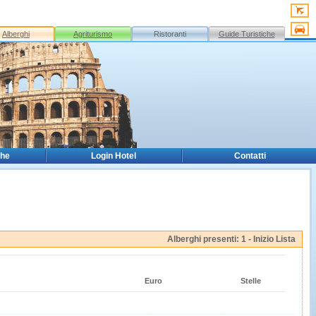
Alberghi
Agriturismo
Ristoranti
Guide Turistiche
che
Login Hotel
Contatti
Alberghi presenti: 1 -
Inizio Lista
Euro
Stelle