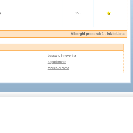
)
25 -
Alberghi presenti: 1 -
Inizio Lista
bassano in teverina
capodimonte
fabrica di roma