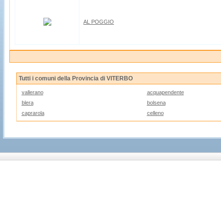
AL POGGIO
Tutti i comuni della Provincia di VITERBO
vallerano
acquapendente
blera
bolsena
caprarola
celleno