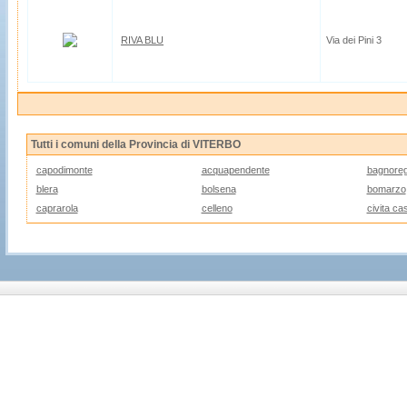
RIVA BLU
Via dei Pini 3
Tutti i comuni della Provincia di VITERBO
capodimonte
acquapendente
bagnoreg
blera
bolsena
bomarzo
caprarola
celleno
civita ca