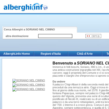
Cerca Alberghi a
SORIANO NEL CIMINO
altra destinazione
Alberghi.info Home
Regioni d'Italia
Città d'Arte
T
Benvenuto a
SORIANO NEL C
Immersa in folti boschi, Soriano, 480 s.l.m., è una
una antica costruzione ingrandita nel XIII, racc
carcere; oggi è proprietà del Comune e vi si svolgon
piazzette e slarghi che d'improvviso si aprono sul
Da vedere
Il palazzo Chigi-Albani è della seconda metà del
preceduti da una terrazza atrio. Oggi si trova i
fino al giorno della sua morte, nel 1578. Il giard
fontana Papacqua, sempre nel palazzo Chigi-Alb
questo del Vignola, presenta una serie di sculture
pontificato di Nicolò III, realizzato su di un edif
palazzo e da una torre rettangolare, uniti tra loro
del '700. L'interno è a croce greca. Coeva è anch
Agostino, sempre settecentesca, e quella di S. Gio