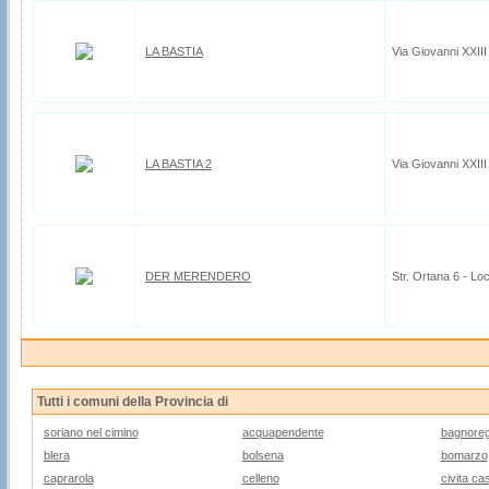
LA BASTIA
Via Giovanni XXIII
LA BASTIA 2
Via Giovanni XXIII
DER MERENDERO
Str. Ortana 6 - Lo
Tutti i comuni della Provincia di
soriano nel cimino
acquapendente
bagnoreg
blera
bolsena
bomarzo
caprarola
celleno
civita ca