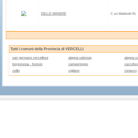
DELLE MINIERE
C.so Matteotti 91
Tutti i comuni della Provincia di VERCELLI
san germano vercellese
alagna valsesia
alagna v
borgosesia - foresto
campertogno
carcofor
cellio
cigliano
civiasco