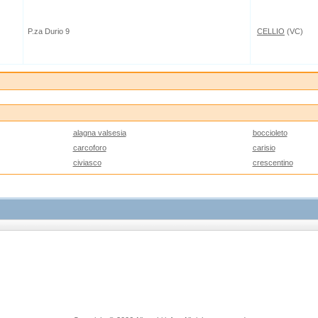
P.za Durio 9
CELLIO
(VC)
alagna valsesia
boccioleto
carcoforo
carisio
civiasco
crescentino