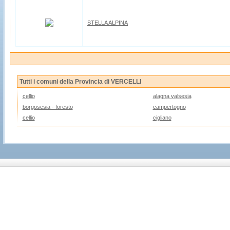
STELLA ALPINA
Tutti i comuni della Provincia di VERCELLI
cellio
alagna valsesia
borgosesia - foresto
campertogno
cellio
cigliano