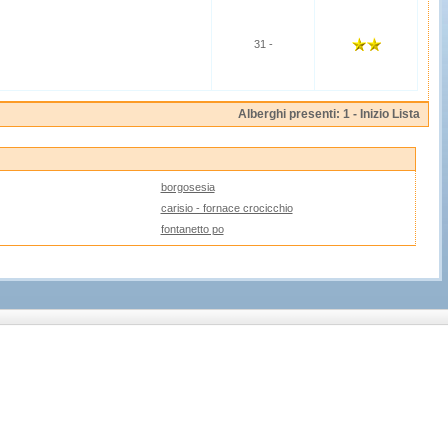
31 -
Alberghi presenti: 1 -
Inizio Lista
borgosesia
carisio - fornace crocicchio
fontanetto po