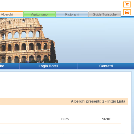
Alberghi
Agriturismo
Ristoranti
Guide Turistiche
che
Login Hotel
Contatti
Alberghi presenti: 2 -
Inizio Lista
Euro
Stelle