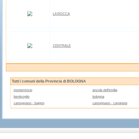
LA ROCCA
CENTRALE
Tutti i comuni della Provincia di BOLOGNA
monterenzio
anzola dell'emilia
bentivoglio
bologna
camugnano - baigno
camugnano - carpineta