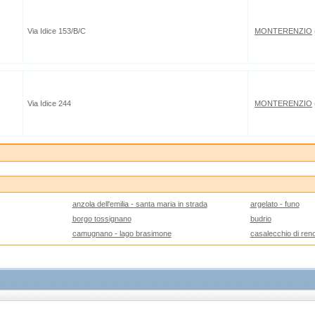
Via Idice 153/B/C
MONTERENZIO
Via Idice 244
MONTERENZIO
anzola dell'emilia - santa maria in strada
argelato - funo
borgo tossignano
budrio
camugnano - lago brasimone
casalecchio di ren