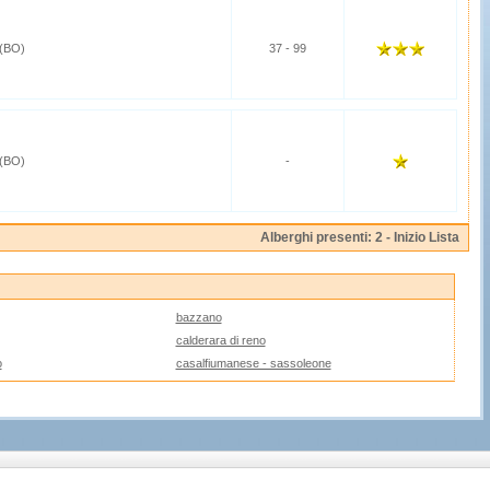
(BO)
37 - 99
(BO)
-
Alberghi presenti: 2 -
Inizio Lista
bazzano
calderara di reno
o
casalfiumanese - sassoleone