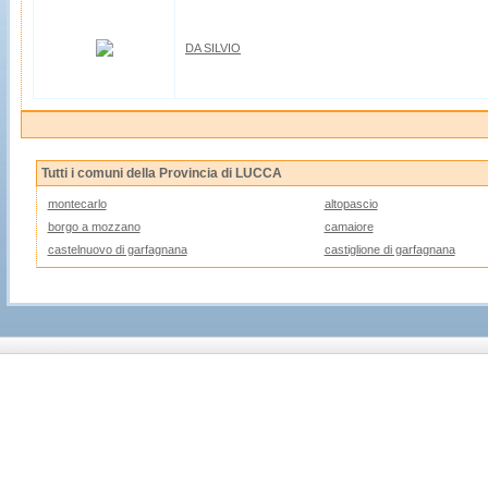
DA SILVIO
Tutti i comuni della Provincia di LUCCA
montecarlo
altopascio
borgo a mozzano
camaiore
castelnuovo di garfagnana
castiglione di garfagnana