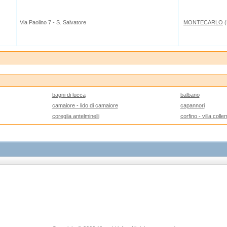
Via Paolino 7 - S. Salvatore
MONTECARLO
(
bagni di lucca
balbano
camaiore - lido di camaiore
capannori
coreglia antelminelli
corfino - villa coll