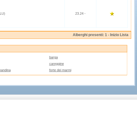
LU)
23.24 -
Alberghi presenti: 1 -
Inizio Lista
barga
careggine
emandina
forte dei marmi