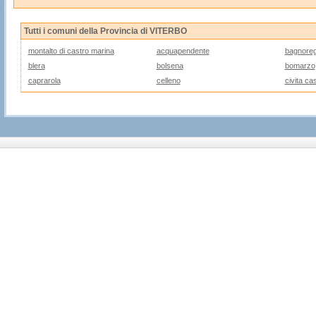
Tutti i comuni della Provincia di VITERBO
montalto di castro marina
acquapendente
bagnoreg
blera
bolsena
bomarzo
caprarola
celleno
civita ca