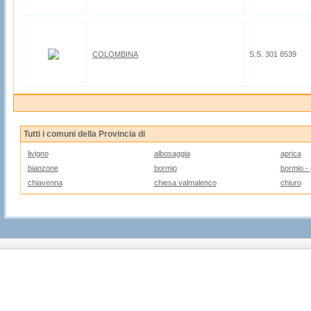
COLOMBINA
S.S. 301 8539
Tutti i comuni della Provincia di
livigno
albosaggia
aprica
bianzone
bormio
bormio - 
chiavenna
chiesa valmalenco
chiuro