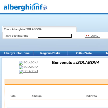
Cerca Alberghi a
ISOLABONA
altra destinazione
Alberghi.info Home
Regioni d'Italia
Città d'Arte
T
Benvenuto a
ISOLABONA
Foto
Albergo
Indirizzo