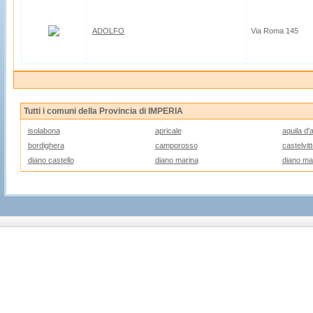
ADOLFO
Via Roma 145
Tutti i comuni della Provincia di IMPERIA
isolabona
apricale
aquila d'
bordighera
camporosso
castelvitt
diano castello
diano marina
diano mar