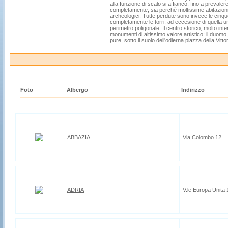
alla funzione di scalo si affiancò, fino a prevaler
completamente, sia perchè moltissime abitazioni
archeologici. Tutte perdute sono invece le cinqu
completamente le torri, ad eccesione di quella u
perimetro poligonale. Il centro storico, molto in
monumenti di altissimo valore artistico: il duomo, 
pure, sotto il suolo dell'odierna piazza della Vitto
Foto
Albergo
Indirizzo
ABBAZIA
Via Colombo 12
ADRIA
V.le Europa Unita 