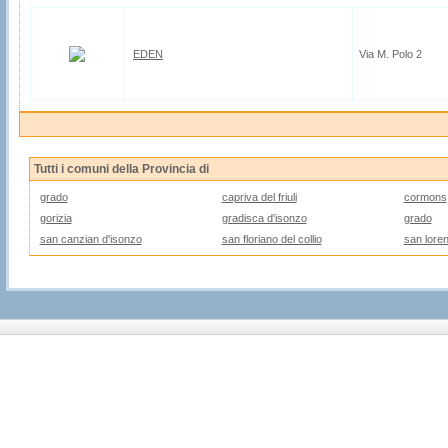
EDEN
Via M. Polo 2
Tutti i comuni della Provincia di
grado
capriva del friuli
cormons
gorizia
gradisca d'isonzo
grado
san canzian d'isonzo
san floriano del collio
san loren