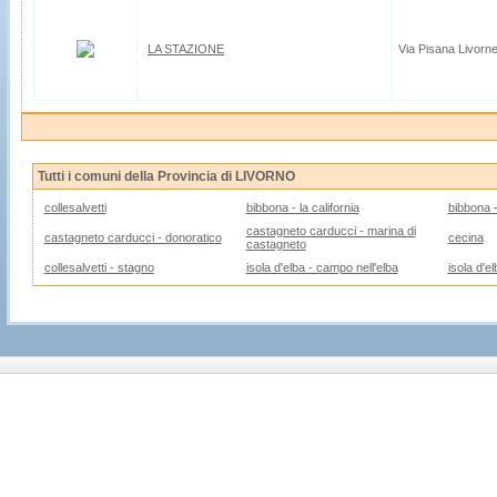
LA STAZIONE
Via Pisana Livorn
Tutti i comuni della Provincia di LIVORNO
collesalvetti
bibbona - la california
bibbona -
castagneto carducci - marina di
castagneto carducci - donoratico
cecina
castagneto
collesalvetti - stagno
isola d'elba - campo nell'elba
isola d'el