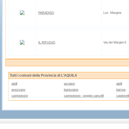
PARADISO
Loc. Margine
IL RIFUGIO
Via dei Margini 6
Tutti i comuni della Provincia di L'AQUILA
aielli
acciano
aielli
avezzano
barisciano
barrea
campotosto
campotosto - poggio cancelli
capistrel