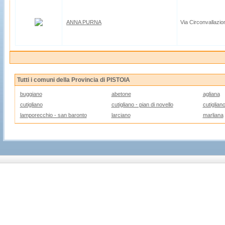
ANNA PURNA
Via Circonvallazio
Tutti i comuni della Provincia di PISTOIA
buggiano
abetone
agliana
cutigliano
cutigliano - pian di novello
cutiglian
lamporecchio - san baronto
larciano
marliana