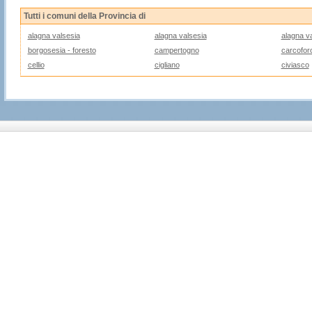
Tutti i comuni della Provincia di
alagna valsesia
alagna valsesia
alagna v
borgosesia - foresto
campertogno
carcofor
cellio
cigliano
civiasco