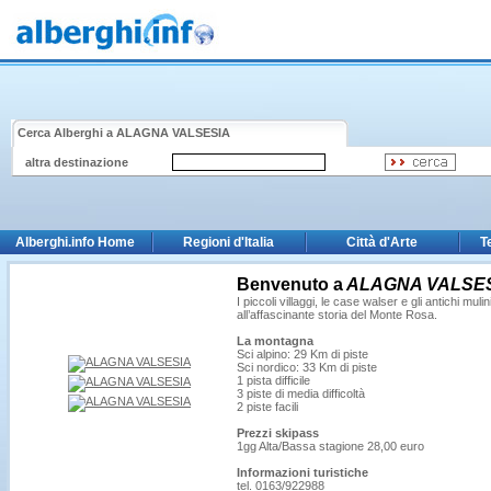
Cerca Alberghi a
ALAGNA VALSESIA
altra destinazione
Alberghi.info Home
Regioni d'Italia
Città d'Arte
T
Benvenuto a
ALAGNA VALSE
I piccoli villaggi, le case walser e gli antichi m
all’affascinante storia del Monte Rosa.
La montagna
Sci alpino: 29 Km di piste
Sci nordico: 33 Km di piste
1 pista difficile
3 piste di media difficoltà
2 piste facili
Prezzi skipass
1gg Alta/Bassa stagione 28,00 euro
Informazioni turistiche
tel. 0163/922988