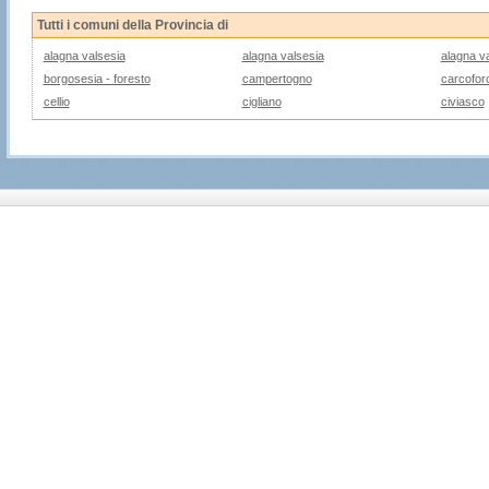
Tutti i comuni della Provincia di
alagna valsesia
alagna valsesia
alagna v
borgosesia - foresto
campertogno
carcofor
cellio
cigliano
civiasco