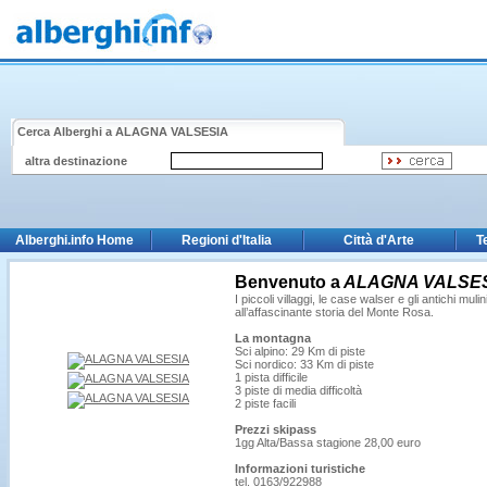
Cerca Alberghi a
ALAGNA VALSESIA
altra destinazione
Alberghi.info Home
Regioni d'Italia
Città d'Arte
T
Benvenuto a
ALAGNA VALSE
I piccoli villaggi, le case walser e gli antichi m
all’affascinante storia del Monte Rosa.
La montagna
Sci alpino: 29 Km di piste
Sci nordico: 33 Km di piste
1 pista difficile
3 piste di media difficoltà
2 piste facili
Prezzi skipass
1gg Alta/Bassa stagione 28,00 euro
Informazioni turistiche
tel. 0163/922988