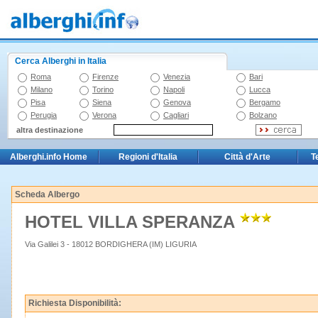
Cerca Alberghi in Italia
Roma
Firenze
Venezia
Bari
Milano
Torino
Napoli
Lucca
Pisa
Siena
Genova
Bergamo
Perugia
Verona
Cagliari
Bolzano
altra destinazione
Alberghi.info Home
Regioni d'Italia
Città d'Arte
T
Scheda Albergo
HOTEL VILLA SPERANZA
Via Galilei 3 - 18012 BORDIGHERA (IM) LIGURIA
Richiesta Disponibilità: