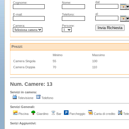
dal:
Cognome:
Nome:
al:
E-mail:
Telefono:
Camera:
Persone:
Prezzi:
Minimo
Massimo
Camera Singola
55
100
Camera Doppia
70
110
Num. Camere: 13
Servizi in camera:
Televisione
Telefono
Servizi Generali:
Piscina
Giardino
Bar
Parcheggio
Carta di credito
Tele
Serizi Aggiuntivi: