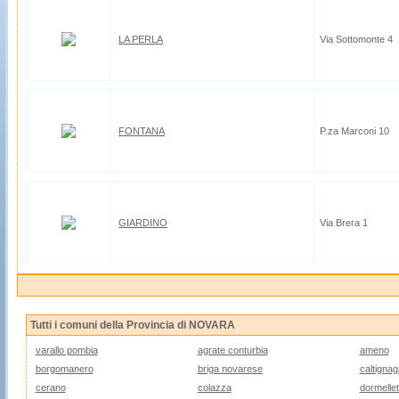
LA PERLA
Via Sottomonte 4
FONTANA
P.za Marconi 10
GIARDINO
Via Brera 1
Tutti i comuni della Provincia di NOVARA
varallo pombia
agrate conturbia
ameno
borgomanero
briga novarese
caltignag
cerano
colazza
dormellet