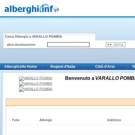
Cerca Alberghi a
VARALLO POMBIA
altra destinazione
Alberghi.info Home
Regioni d'Italia
Città d'Arte
T
Benvenuto a
VARALLO POMB
Foto
Albergo
Indirizzo