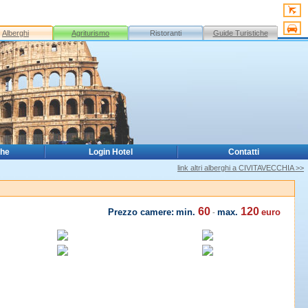
Alberghi
Agriturismo
Ristoranti
Guide Turistiche
che
Login Hotel
Contatti
link altri alberghi a CIVITAVECCHIA >>
60
120
Prezzo camere:
min.
max.
euro
-