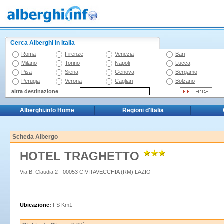
Cerca Alberghi in Italia
Roma
Firenze
Venezia
Bari
Milano
Torino
Napoli
Lucca
Pisa
Siena
Genova
Bergamo
Perugia
Verona
Cagliari
Bolzano
altra destinazione
Alberghi.info Home
Regioni d'Italia
Scheda Albergo
HOTEL TRAGHETTO
Via B. Claudia 2 - 00053 CIVITAVECCHIA (RM) LAZIO
Ubicazione:
FS Km1