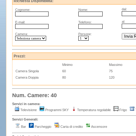
Richiesta Disponibilità:
dal:
Cognome:
Nome:
al:
E-mail:
Telefono:
Camera:
Persone:
Prezzi:
Minimo
Massimo
Camera Singola
60
75
Camera Doppia
80
120
Num. Camere: 40
Servizi in camera:
Televisione
Programmi SKY
Temperatura regolabile
Frigo
Servizi Generali:
Bar
Parcheggio
Carta di credito
Ascensore