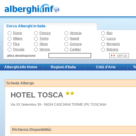
Cerca Alberghi in Italia
Roma
Firenze
Venezia
Bari
Milano
Torino
Napoli
Lucca
Pisa
Siena
Genova
Bergamo
Perugia
Verona
Cagliari
Bolzano
altra destinazione
Alberghi.info Home
Regioni d'Italia
Città d'Arte
T
Scheda Albergo
HOTEL TOSCA
Via XX Settembre 39 - 56034 CASCIANA TERME (PI) TOSCANA
Richiesta Disponibilità: