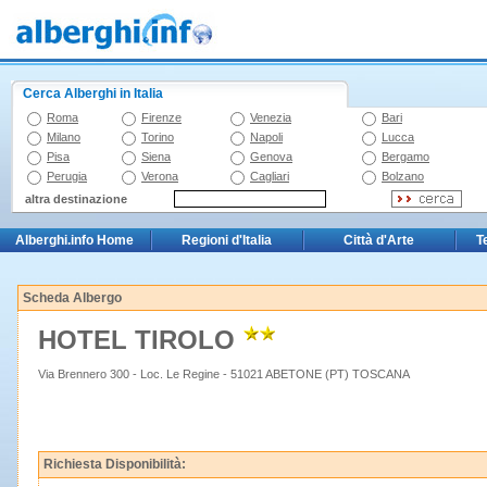
Cerca Alberghi in Italia
Roma
Firenze
Venezia
Bari
Milano
Torino
Napoli
Lucca
Pisa
Siena
Genova
Bergamo
Perugia
Verona
Cagliari
Bolzano
altra destinazione
Alberghi.info Home
Regioni d'Italia
Città d'Arte
T
Scheda Albergo
HOTEL TIROLO
Via Brennero 300 - Loc. Le Regine - 51021 ABETONE (PT) TOSCANA
Richiesta Disponibilità: