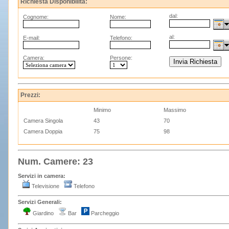
Richiesta Disponibilità:
dal:
Cognome:
Nome:
al:
E-mail:
Telefono:
Camera:
Persone:
Prezzi:
Minimo
Massimo
Camera Singola
43
70
Camera Doppia
75
98
Num. Camere: 23
Servizi in camera:
Televisione
Telefono
Servizi Generali:
Giardino
Bar
Parcheggio