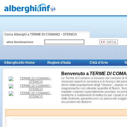
Cerca Alberghi a
TERME DI COMANO - STENICO
altra destinazione
Alberghi.info Home
Regioni d'Italia
Città d'Arte
T
Benvenuto a
TERME DI COMA
Le Terme di Comano si trovano nel comune di Stenic
rinvenuti reperti in ceramica e in bronzo del p
derivi dalla popolazione degli “Stones”, popolo
magnesiache con elevate quantità di fluoro. Sono u
malattie cutanee (specialmente psoriasi, eczemi e
estetiche e trattamenti di bellezza per i quali s
dalle Dolomiti, garantiscono un piacevole soggiorn
escursioni nei dintorni