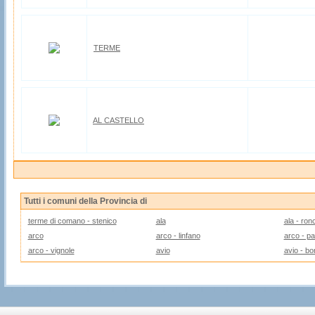
TERME
AL CASTELLO
Tutti i comuni della Provincia di
terme di comano - stenico
ala
ala - ronc
arco
arco - linfano
arco - p
arco - vignole
avio
avio - bo