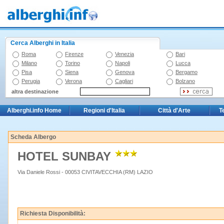
Cerca Alberghi in Italia
Roma
Firenze
Venezia
Bari
Milano
Torino
Napoli
Lucca
Pisa
Siena
Genova
Bergamo
Perugia
Verona
Cagliari
Bolzano
altra destinazione
Alberghi.info Home
Regioni d'Italia
Città d'Arte
T
Scheda Albergo
HOTEL SUNBAY
Via Daniele Rossi - 00053 CIVITAVECCHIA (RM) LAZIO
Richiesta Disponibilità: