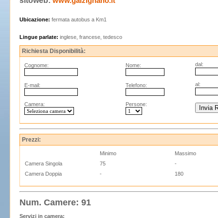
sitoweb:
www.galzignano.it
Ubicazione:
fermata autobus a Km1
Lingue parlate:
inglese, francese, tedesco
Richiesta Disponibilità:
dal:
Cognome:
Nome:
al:
E-mail:
Telefono:
Camera:
Persone:
Prezzi:
Minimo
Massimo
Camera Singola
75
-
Camera Doppia
-
180
Num. Camere: 91
Servizi in camera: