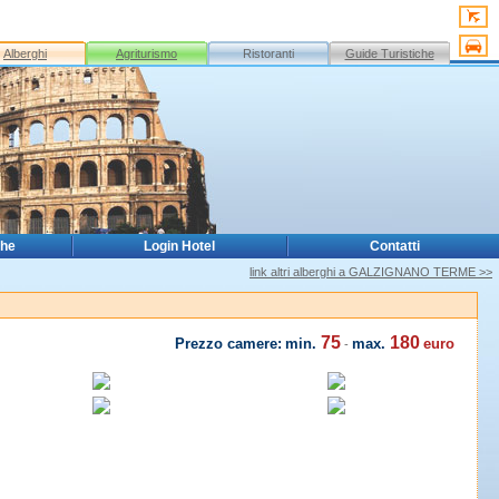
Alberghi
Agriturismo
Ristoranti
Guide Turistiche
che
Login Hotel
Contatti
link altri alberghi a GALZIGNANO TERME >>
75
180
Prezzo camere:
min.
max.
euro
-