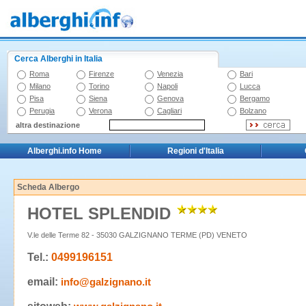
Cerca Alberghi in Italia
Roma
Firenze
Venezia
Bari
Milano
Torino
Napoli
Lucca
Pisa
Siena
Genova
Bergamo
Perugia
Verona
Cagliari
Bolzano
altra destinazione
Alberghi.info Home
Regioni d'Italia
Scheda Albergo
HOTEL SPLENDID
V.le delle Terme 82 - 35030 GALZIGNANO TERME (PD) VENETO
Tel.:
0499196151
email:
info@galzignano.it