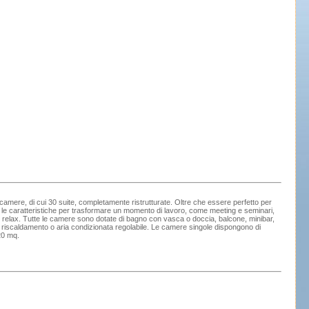
 camere, di cui 30 suite, completamente ristrutturate. Oltre che essere perfetto per
tte le caratteristiche per trasformare un momento di lavoro, come meeting e seminari,
e relax. Tutte le camere sono dotate di bagno con vasca o doccia, balcone, minibar,
e, riscaldamento o aria condizionata regolabile. Le camere singole dispongono di
 20 mq.