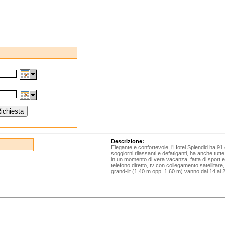
Descrizione:
Elegante e confortevole, l’Hotel Splendid ha 91
soggiorni rilassanti e defatiganti, ha anche tu
in un momento di vera vacanza, fatta di sport 
telefono diretto, tv con collegamento satellitar
grand-lit (1,40 m opp. 1,60 m) vanno dai 14 ai