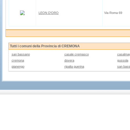
LEON D'ORO
Via Roma 69
Tutti i comuni della Provincia di CREMONA
san bassano
casale cremasco
casalmag
cremona
dovera
gussola
pianengo
ripalta guerina
san bas