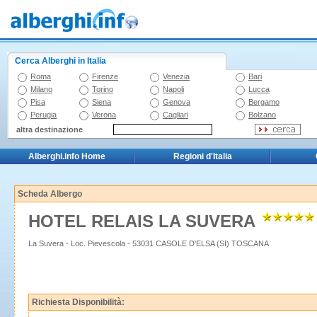
Cerca Alberghi in Italia
Roma
Firenze
Venezia
Bari
Milano
Torino
Napoli
Lucca
Pisa
Siena
Genova
Bergamo
Perugia
Verona
Cagliari
Bolzano
altra destinazione
Alberghi.info Home
Regioni d'Italia
Scheda Albergo
HOTEL RELAIS LA SUVERA
La Suvera - Loc. Pievescola - 53031 CASOLE D'ELSA (SI) TOSCANA
Richiesta Disponibilità: