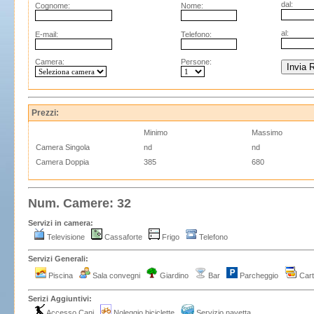
dal:
Cognome:
Nome:
al:
E-mail:
Telefono:
Camera:
Persone:
Prezzi:
Minimo
Massimo
Camera Singola
nd
nd
Camera Doppia
385
680
Num. Camere: 32
Servizi in camera:
Televisione
Cassaforte
Frigo
Telefono
Servizi Generali:
Piscina
Sala convegni
Giardino
Bar
Parcheggio
Cart
Serizi Aggiuntivi:
Accesso Cani
Noleggio biciclette
Servizio navetta