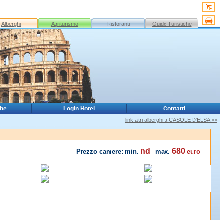
Alberghi
Agriturismo
Ristoranti
Guide Turistiche
che
Login Hotel
Contatti
link altri alberghi a CASOLE D'ELSA >>
nd
680
Prezzo camere:
min.
max.
euro
-