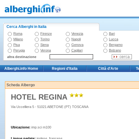
Cerca Alberghi in Italia
Roma
Firenze
Venezia
Bari
Milano
Torino
Napoli
Lucca
Pisa
Siena
Genova
Bergamo
Perugia
Verona
Cagliari
Bolzano
altra destinazione
Alberghi.info Home
Regioni d'Italia
Città d'Arte
T
Scheda Albergo
HOTEL REGINA
Via Uccelliera 5 - 51021 ABETONE (PT) TOSCANA
Ubicazione:
imp.sci m100
Lingue parlate:
inglese, francese