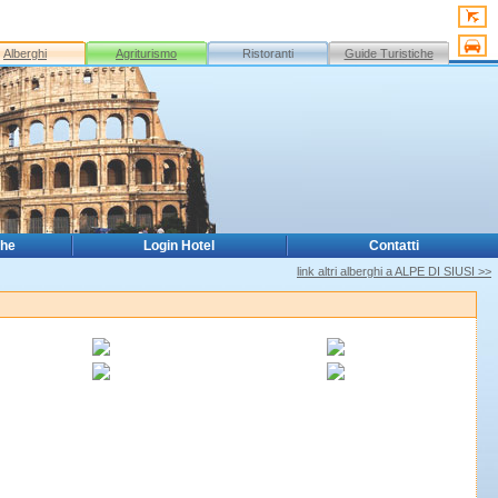
Alberghi
Agriturismo
Ristoranti
Guide Turistiche
che
Login Hotel
Contatti
link altri alberghi a ALPE DI SIUSI >>