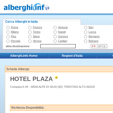
Cerca Alberghi in Italia
Roma
Firenze
Venezia
Bari
Milano
Torino
Napoli
Lucca
Pisa
Siena
Genova
Bergamo
Perugia
Verona
Cagliari
Bolzano
altra destinazione
Alberghi.info Home
Regioni d'Italia
Scheda Albergo
HOTEL PLAZA
Compatsch 49 - 39040 ALPE DI SIUSI (BZ) TRENTINO ALTO ADIGE
Richiesta Disponibilità: