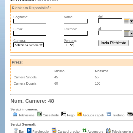
Richiesta Disponibilità:
dal:
Cognome:
Nome:
al:
E-mail:
Telefono:
Camera:
Persone:
Prezzi:
Minimo
Massimo
Camera Singola
45
55
Camera Doppia
60
100
Num. Camere: 48
Servizi in camera:
Televisione
Cassaforte
Frigo
Asciuga capelli
Telefono
Servizi Generali:
Bar
Parcheggio
Carta di credito
Ascensore
Televisione in