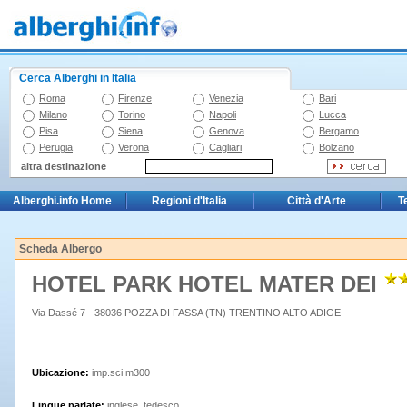
Cerca Alberghi in Italia
Roma
Firenze
Venezia
Bari
Milano
Torino
Napoli
Lucca
Pisa
Siena
Genova
Bergamo
Perugia
Verona
Cagliari
Bolzano
altra destinazione
Alberghi.info Home
Regioni d'Italia
Città d'Arte
T
Scheda Albergo
HOTEL PARK HOTEL MATER DEI
Via Dassé 7 - 38036 POZZA DI FASSA (TN) TRENTINO ALTO ADIGE
Ubicazione:
imp.sci m300
Lingue parlate:
inglese, tedesco