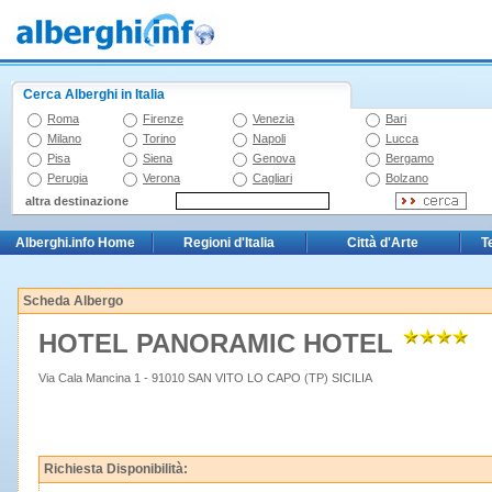
Cerca Alberghi in Italia
Roma
Firenze
Venezia
Bari
Milano
Torino
Napoli
Lucca
Pisa
Siena
Genova
Bergamo
Perugia
Verona
Cagliari
Bolzano
altra destinazione
Alberghi.info Home
Regioni d'Italia
Città d'Arte
T
Scheda Albergo
HOTEL PANORAMIC HOTEL
Via Cala Mancina 1 - 91010 SAN VITO LO CAPO (TP) SICILIA
Richiesta Disponibilità: