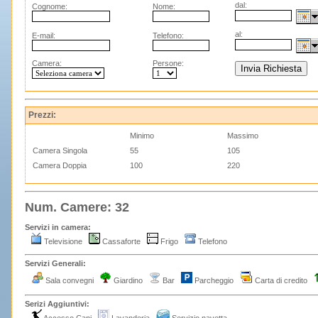
dal:
Cognome:
Nome:
al:
E-mail:
Telefono:
Camera:
Persone:
Prezzi:
Minimo
Massimo
Camera Singola
55
105
Camera Doppia
100
220
Num. Camere: 32
Servizi in camera:
Televisione
Cassaforte
Frigo
Telefono
Servizi Generali:
Sala convegni
Giardino
Bar
Parcheggio
Carta di credito
Serizi Aggiuntivi: