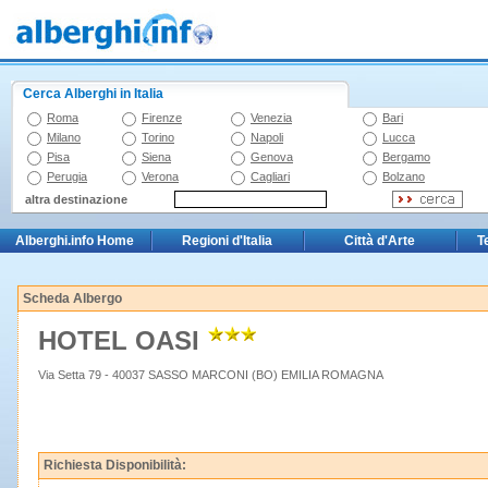
Cerca Alberghi in Italia
Roma
Firenze
Venezia
Bari
Milano
Torino
Napoli
Lucca
Pisa
Siena
Genova
Bergamo
Perugia
Verona
Cagliari
Bolzano
altra destinazione
Alberghi.info Home
Regioni d'Italia
Città d'Arte
T
Scheda Albergo
HOTEL OASI
Via Setta 79 - 40037 SASSO MARCONI (BO) EMILIA ROMAGNA
Richiesta Disponibilità: