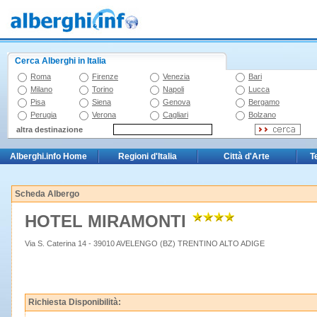
Cerca Alberghi in Italia
Roma
Firenze
Venezia
Bari
Milano
Torino
Napoli
Lucca
Pisa
Siena
Genova
Bergamo
Perugia
Verona
Cagliari
Bolzano
altra destinazione
Alberghi.info Home
Regioni d'Italia
Città d'Arte
T
Scheda Albergo
HOTEL MIRAMONTI
Via S. Caterina 14 - 39010 AVELENGO (BZ) TRENTINO ALTO ADIGE
Richiesta Disponibilità: