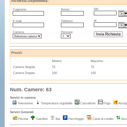
Richiesta Disponibilità:
dal:
Cognome:
Nome:
al:
E-mail:
Telefono:
Camera:
Persone:
Prezzi:
Minimo
Massimo
Camera Singola
75
75
Camera Doppia
100
100
Num. Camere: 63
Servizi in camera:
Televisione
Temperatura regolabile
Cassaforte
Frigo
Asciu
Servizi Generali:
Piscina
Giardino
Bar
Parcheggio
Carta di credito
Asc