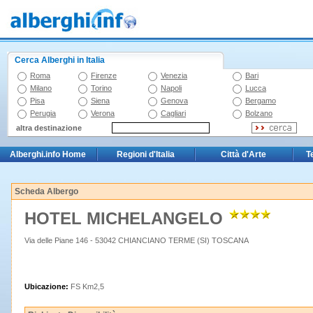
Cerca Alberghi in Italia
Roma
Firenze
Venezia
Bari
Milano
Torino
Napoli
Lucca
Pisa
Siena
Genova
Bergamo
Perugia
Verona
Cagliari
Bolzano
altra destinazione
Alberghi.info Home
Regioni d'Italia
Città d'Arte
T
Scheda Albergo
HOTEL MICHELANGELO
Via delle Piane 146 - 53042 CHIANCIANO TERME (SI) TOSCANA
Ubicazione:
FS Km2,5