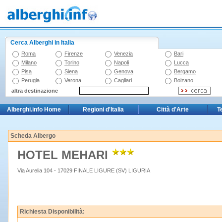
Cerca Alberghi in Italia
Roma
Firenze
Venezia
Bari
Milano
Torino
Napoli
Lucca
Pisa
Siena
Genova
Bergamo
Perugia
Verona
Cagliari
Bolzano
altra destinazione
Alberghi.info Home
Regioni d'Italia
Città d'Arte
T
Scheda Albergo
HOTEL MEHARI
Via Aurelia 104 - 17029 FINALE LIGURE (SV) LIGURIA
Richiesta Disponibilità: