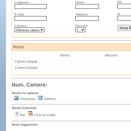
dal:
Cognome:
Nome:
al:
E-mail:
Telefono:
Camera:
Persone:
Prezzi:
Minimo
Massimo
Camera Singola
Camera Doppia
Num. Camere:
Servizi in camera:
Televisione
Telefono
Servizi Generali:
Bar
Carta di credito
Serizi Aggiuntivi: