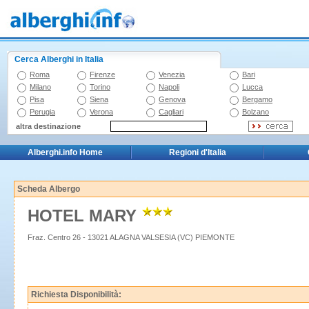
Cerca Alberghi in Italia
Roma
Firenze
Venezia
Bari
Milano
Torino
Napoli
Lucca
Pisa
Siena
Genova
Bergamo
Perugia
Verona
Cagliari
Bolzano
altra destinazione
Alberghi.info Home
Regioni d'Italia
Scheda Albergo
HOTEL MARY
Fraz. Centro 26 - 13021 ALAGNA VALSESIA (VC) PIEMONTE
Richiesta Disponibilità: