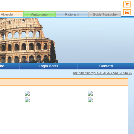
Alberghi
Agriturismo
Ristoranti
Guide Turistiche
che
Login Hotel
Contatti
link altri alberghi a ALAGNA VALSESIA >>