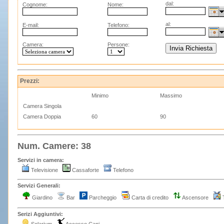
dal:
Cognome:
Nome:
al:
E-mail:
Telefono:
Camera:
Persone:
Prezzi:
Minimo
Massimo
Camera Singola
Camera Doppia
60
90
Num. Camere: 38
Servizi in camera:
Televisione
Cassaforte
Telefono
Servizi Generali:
Giardino
Bar
Parcheggio
Carta di credito
Ascensore
T
Serizi Aggiuntivi: