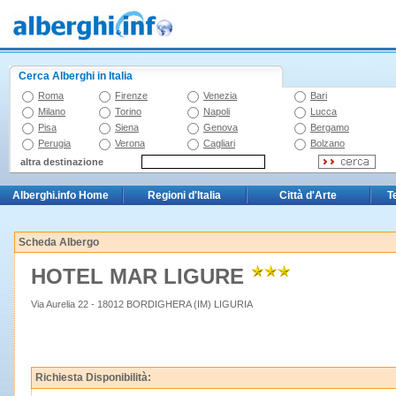
Cerca Alberghi in Italia
Roma
Firenze
Venezia
Bari
Milano
Torino
Napoli
Lucca
Pisa
Siena
Genova
Bergamo
Perugia
Verona
Cagliari
Bolzano
altra destinazione
Alberghi.info Home
Regioni d'Italia
Città d'Arte
T
Scheda Albergo
HOTEL MAR LIGURE
Via Aurelia 22 - 18012 BORDIGHERA (IM) LIGURIA
Richiesta Disponibilità: