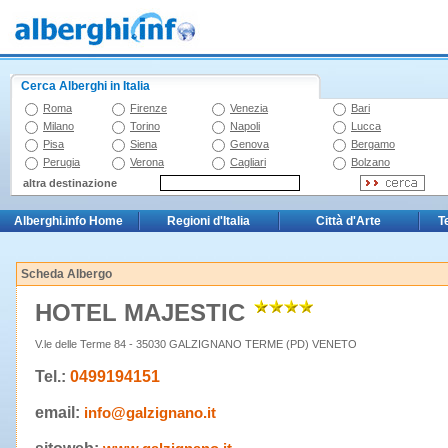
Cerca Alberghi in Italia
Roma
Firenze
Venezia
Bari
Milano
Torino
Napoli
Lucca
Pisa
Siena
Genova
Bergamo
Perugia
Verona
Cagliari
Bolzano
altra destinazione
Alberghi.info Home
Regioni d'Italia
Città d'Arte
T
Scheda Albergo
HOTEL MAJESTIC
V.le delle Terme 84 - 35030 GALZIGNANO TERME (PD) VENETO
Tel.:
0499194151
email:
info@galzignano.it