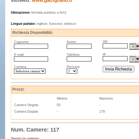
sitoweb:
www.galzignano.it
Ubicazione:
fermata autobus a Km1
Lingue parlate:
inglese, francese, tedesco
Richiesta Disponibilità:
dal:
Cognome:
Nome:
al:
E-mail:
Telefono:
Camera:
Persone:
Prezzi:
Minimo
Massimo
Camera Singola
55
-
Camera Doppia
-
178
Num. Camere: 117
Servizi in camera: