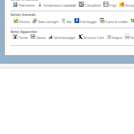
Televisione
Temperatura regolabile
Cassaforte
Frigo
Asciu
Servizi Generali:
Piscina
Sala convegni
Bar
Parcheggio
Carta di credito
Serizi Aggiuntivi:
Terme
Sauna
Idromassaggio
Accesso Cani
Negozi
No