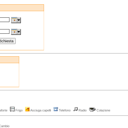
aforte
Frigo
Asciuga capelli
Telefono
Radio
Colazione
ambio