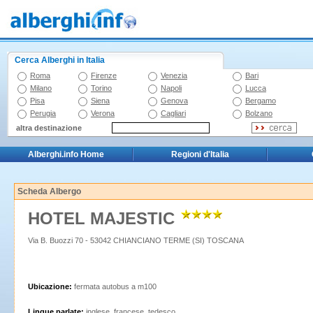
Cerca Alberghi in Italia
Roma
Firenze
Venezia
Bari
Milano
Torino
Napoli
Lucca
Pisa
Siena
Genova
Bergamo
Perugia
Verona
Cagliari
Bolzano
altra destinazione
Alberghi.info Home
Regioni d'Italia
Scheda Albergo
HOTEL MAJESTIC
Via B. Buozzi 70 - 53042 CHIANCIANO TERME (SI) TOSCANA
Ubicazione:
fermata autobus a m100
Lingue parlate:
inglese, francese, tedesco