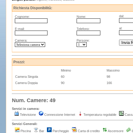
Richiesta Disponibilità:
dal:
Cognome:
Nome:
al:
E-mail:
Telefono:
Camera:
Persone:
Prezzi:
Minimo
Massimo
Camera Singola
60
98
Camera Doppia
90
166
Num. Camere: 49
Servizi in camera:
Televisione
Connessione Internet
Temperatura regolabile
Cass
Servizi Generali:
Piscina
Bar
Parcheggio
Carta di credito
Ascensore
C