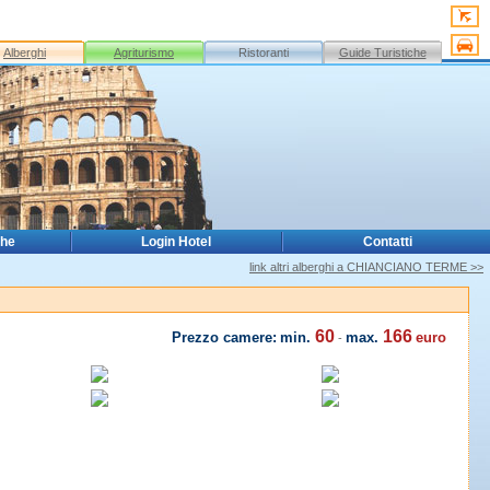
Alberghi
Agriturismo
Ristoranti
Guide Turistiche
che
Login Hotel
Contatti
link altri alberghi a CHIANCIANO TERME >>
60
166
Prezzo camere:
min.
max.
euro
-