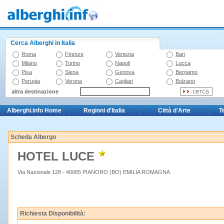
Cerca Alberghi in Italia
Roma
Firenze
Venezia
Bari
Milano
Torino
Napoli
Lucca
Pisa
Siena
Genova
Bergamo
Perugia
Verona
Cagliari
Bolzano
altra destinazione
Alberghi.info Home
Regioni d'Italia
Città d'Arte
T
Scheda Albergo
HOTEL LUCE
Via Nazionale 128 - 40065 PIANORO (BO) EMILIA ROMAGNA
Richiesta Disponibilità: