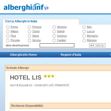
Cerca Alberghi in Italia
Roma
Firenze
Venezia
Bari
Milano
Torino
Napoli
Lucca
Pisa
Siena
Genova
Bergamo
Perugia
Verona
Cagliari
Bolzano
altra destinazione
Alberghi.info Home
Regioni d'Italia
Scheda Albergo
HOTEL LIS
Via F.lli Rosselli 10 - 14100 ASTI (AT) PIEMONTE
Richiesta Disponibilità: