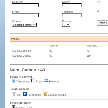
dal:
Cognome:
Nome:
al:
E-mail:
Telefono:
Camera:
Persone:
Prezzi:
Minimo
Massimo
Camera Singola
60
70
Camera Doppia
90
110
Num. Camere: 49
Servizi in camera:
Televisione
Frigo
Telefono
Servizi Generali:
Bar
Parcheggio
Carta di credito
Serizi Aggiuntivi:
Accesso Cani