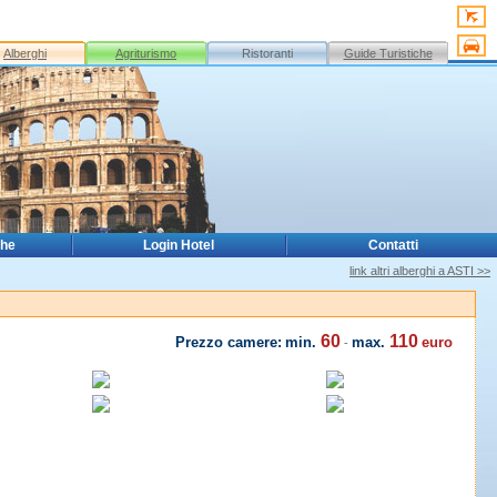
Alberghi
Agriturismo
Ristoranti
Guide Turistiche
che
Login Hotel
Contatti
link altri alberghi a ASTI >>
60
110
Prezzo camere:
min.
max.
euro
-