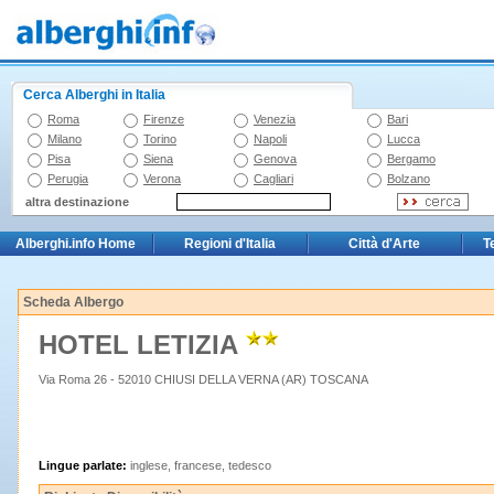
Cerca Alberghi in Italia
Roma
Firenze
Venezia
Bari
Milano
Torino
Napoli
Lucca
Pisa
Siena
Genova
Bergamo
Perugia
Verona
Cagliari
Bolzano
altra destinazione
Alberghi.info Home
Regioni d'Italia
Città d'Arte
T
Scheda Albergo
HOTEL LETIZIA
Via Roma 26 - 52010 CHIUSI DELLA VERNA (AR) TOSCANA
Lingue parlate:
inglese, francese, tedesco