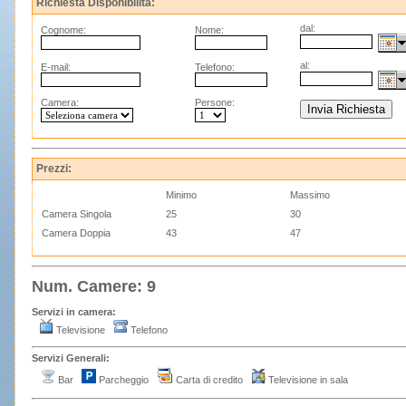
Richiesta Disponibilità:
dal:
Cognome:
Nome:
al:
E-mail:
Telefono:
Camera:
Persone:
Prezzi:
Minimo
Massimo
Camera Singola
25
30
Camera Doppia
43
47
Num. Camere: 9
Servizi in camera:
Televisione
Telefono
Servizi Generali:
Bar
Parcheggio
Carta di credito
Televisione in sala