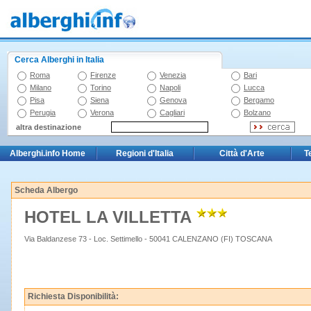
Cerca Alberghi in Italia
Roma
Firenze
Venezia
Bari
Milano
Torino
Napoli
Lucca
Pisa
Siena
Genova
Bergamo
Perugia
Verona
Cagliari
Bolzano
altra destinazione
Alberghi.info Home
Regioni d'Italia
Città d'Arte
T
Scheda Albergo
HOTEL LA VILLETTA
Via Baldanzese 73 - Loc. Settimello - 50041 CALENZANO (FI) TOSCANA
Richiesta Disponibilità: