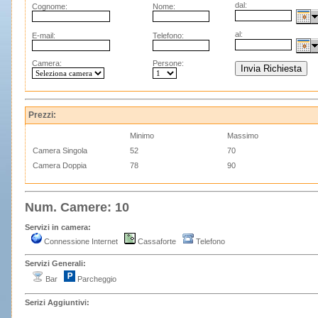
dal:
Cognome:
Nome:
al:
E-mail:
Telefono:
Camera:
Persone:
Prezzi:
Minimo
Massimo
Camera Singola
52
70
Camera Doppia
78
90
Num. Camere: 10
Servizi in camera:
Connessione Internet
Cassaforte
Telefono
Servizi Generali:
Bar
Parcheggio
Serizi Aggiuntivi: