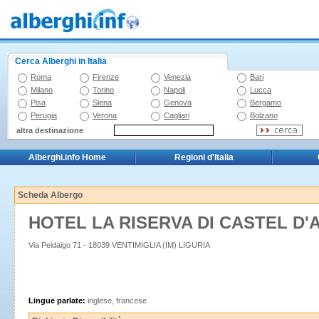
Cerca Alberghi in Italia
Roma
Firenze
Venezia
Bari
Milano
Torino
Napoli
Lucca
Pisa
Siena
Genova
Bergamo
Perugia
Verona
Cagliari
Bolzano
altra destinazione
Alberghi.info Home
Regioni d'Italia
Scheda Albergo
HOTEL LA RISERVA DI CASTEL D'
Via Peidaigo 71 - 18039 VENTIMIGLIA (IM) LIGURIA
Lingue parlate:
inglese, francese