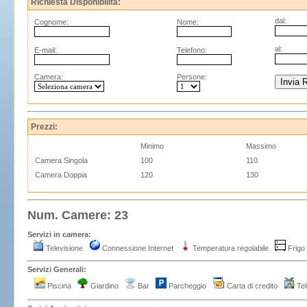
Richiesta Disponibilità:
dal:
Cognome:
Nome:
al:
E-mail:
Telefono:
Camera:
Persone:
Prezzi:
Minimo
Massimo
Camera Singola
100
110
Camera Doppia
120
130
Num. Camere: 23
Servizi in camera:
Televisione
Connessione Internet
Temperatura regolabile
Frig
Servizi Generali:
Piscina
Giardino
Bar
Parcheggio
Carta di credito
Tel