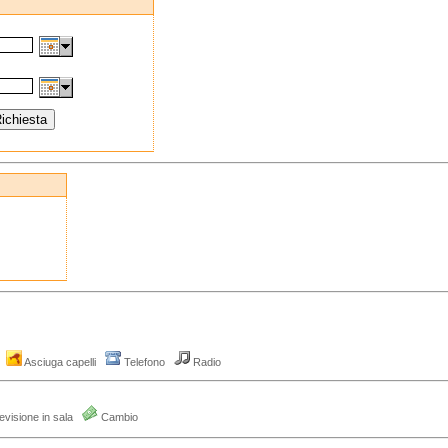
o
Asciuga capelli
Telefono
Radio
evisione in sala
Cambio