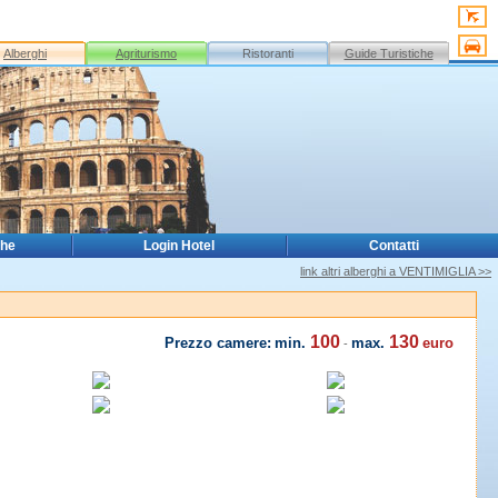
Alberghi
Agriturismo
Ristoranti
Guide Turistiche
che
Login Hotel
Contatti
link altri alberghi a VENTIMIGLIA >>
100
130
Prezzo camere:
min.
max.
euro
-