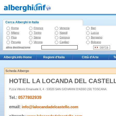
Cerca Alberghi in Italia
Roma
Firenze
Venezia
Bari
Milano
Torino
Napoli
Lucca
Pisa
Siena
Genova
Bergamo
Perugia
Verona
Cagliari
Bolzano
altra destinazione
Alberghi.info Home
Regioni d'Italia
Città d'Arte
T
Scheda Albergo
HOTEL LA LOCANDA DEL CASTE
P.zza Vittorio Emanuele II, 4 - 53020 SAN GIOVANNI D'ASSO (SI) TOSCANA
Tel.:
0577802939
email:
info@lalocandadelcastello.com