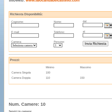
sitoweb:
www.lalocandadelcastello.com
Richiesta Disponibilità:
dal:
Cognome:
Nome:
al:
E-mail:
Telefono:
Camera:
Persone:
Prezzi:
Minimo
Massimo
Camera Singola
100
Camera Doppia
110
150
Num. Camere: 10
Servizi in camera: