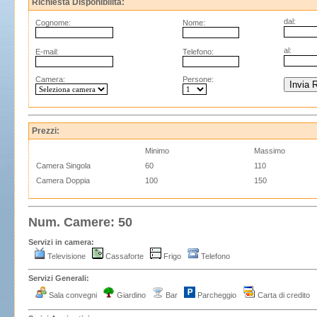
Richiesta Disponibilità:
dal:
Cognome:
Nome:
al:
E-mail:
Telefono:
Camera:
Persone:
Prezzi:
Minimo
Massimo
Camera Singola
60
110
Camera Doppia
100
150
Num. Camere: 50
Servizi in camera:
Televisione
Cassaforte
Frigo
Telefono
Servizi Generali:
Sala convegni
Giardino
Bar
Parcheggio
Carta di credito