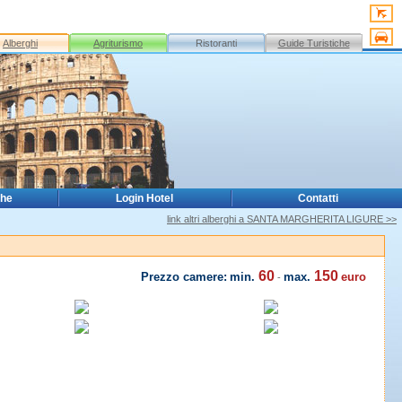
Alberghi
Agriturismo
Ristoranti
Guide Turistiche
che
Login Hotel
Contatti
link altri alberghi a SANTA MARGHERITA LIGURE >>
60
150
Prezzo camere:
min.
max.
euro
-