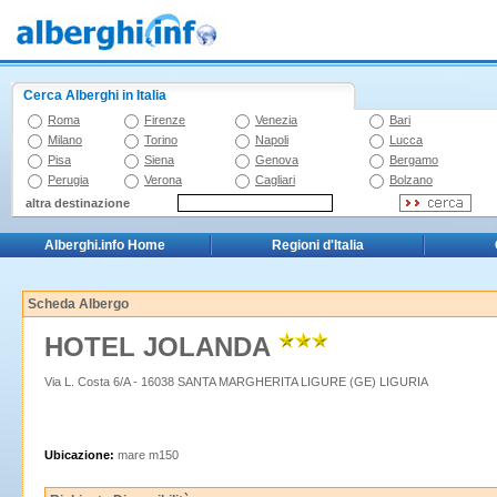
Cerca Alberghi in Italia
Roma
Firenze
Venezia
Bari
Milano
Torino
Napoli
Lucca
Pisa
Siena
Genova
Bergamo
Perugia
Verona
Cagliari
Bolzano
altra destinazione
Alberghi.info Home
Regioni d'Italia
Scheda Albergo
HOTEL JOLANDA
Via L. Costa 6/A - 16038 SANTA MARGHERITA LIGURE (GE) LIGURIA
Ubicazione:
mare m150