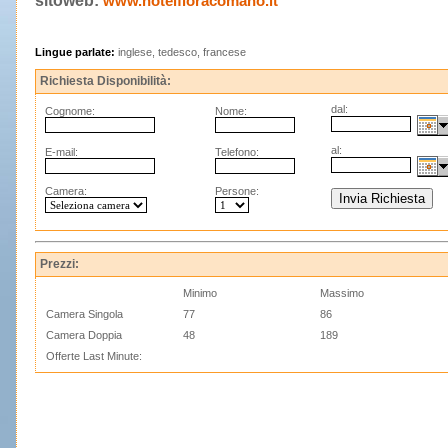
sitoweb:
www.hotelfloracomano.it
Lingue parlate:
inglese, tedesco, francese
Richiesta Disponibilità:
dal:
Cognome:
Nome:
al:
E-mail:
Telefono:
Camera:
Persone:
Prezzi:
Minimo
Massimo
Camera Singola
77
86
Camera Doppia
48
189
Offerte Last Minute: