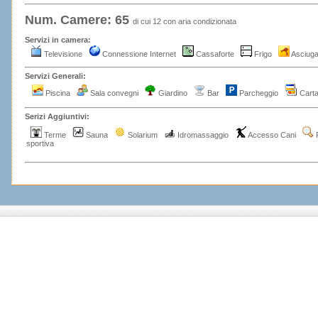
Num. Camere: 65
di cui 12 con aria condizionata
Servizi in camera:
Televisione
Connessione Internet
Cassaforte
Frigo
Asciuga
Servizi Generali:
Piscina
Sala convegni
Giardino
Bar
Parcheggio
Carta
Serizi Aggiuntivi:
Terme
Sauna
Solarium
Idromassaggio
Accesso Cani
sportiva