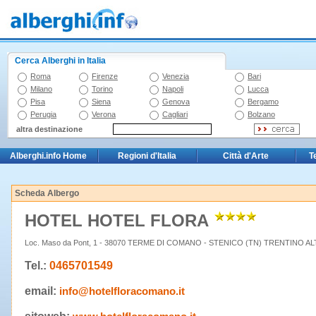
Cerca Alberghi in Italia
Roma
Firenze
Venezia
Bari
Milano
Torino
Napoli
Lucca
Pisa
Siena
Genova
Bergamo
Perugia
Verona
Cagliari
Bolzano
altra destinazione
Alberghi.info Home
Regioni d'Italia
Città d'Arte
T
Scheda Albergo
HOTEL HOTEL FLORA
Loc. Maso da Pont, 1 - 38070 TERME DI COMANO - STENICO (TN) TRENTINO A
Tel.:
0465701549
email:
info@hotelfloracomano.it