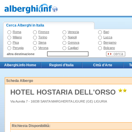
Cerca Alberghi in Italia
Roma
Firenze
Venezia
Bari
Milano
Torino
Napoli
Lucca
Pisa
Siena
Genova
Bergamo
Perugia
Verona
Cagliari
Bolzano
altra destinazione
Alberghi.info Home
Regioni d'Italia
Città d'Arte
T
Scheda Albergo
HOTEL HOSTARIA DELL'ORSO
Via Aurelia 7 - 16038 SANTA MARGHERITA LIGURE (GE) LIGURIA
Richiesta Disponibilità: