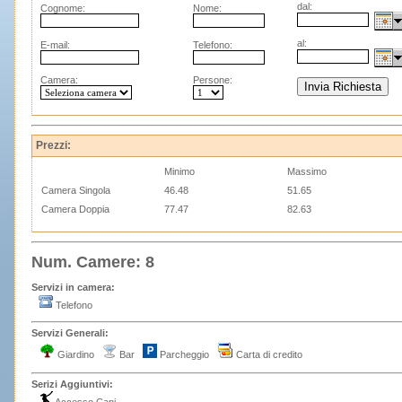
dal:
Cognome:
Nome:
al:
E-mail:
Telefono:
Camera:
Persone:
Prezzi:
Minimo
Massimo
Camera Singola
46.48
51.65
Camera Doppia
77.47
82.63
Num. Camere: 8
Servizi in camera:
Telefono
Servizi Generali:
Giardino
Bar
Parcheggio
Carta di credito
Serizi Aggiuntivi: