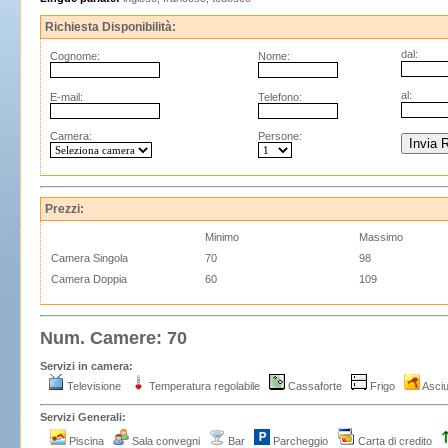
Richiesta Disponibilità:
dal:
Cognome:
Nome:
al:
E-mail:
Telefono:
Camera:
Persone:
Prezzi:
Minimo
Massimo
Camera Singola
70
98
Camera Doppia
60
109
Num. Camere: 70
Servizi in camera:
Televisione
Temperatura regolabile
Cassaforte
Frigo
Asciu
Servizi Generali:
Piscina
Sala convegni
Bar
Parcheggio
Carta di credito