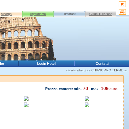
Alberghi
Agriturismo
Ristoranti
Guide Turistiche
che
Login Hotel
Contatti
link altri alberghi a CHIANCIANO TERME >>
70
109
Prezzo camere:
min.
max.
euro
-