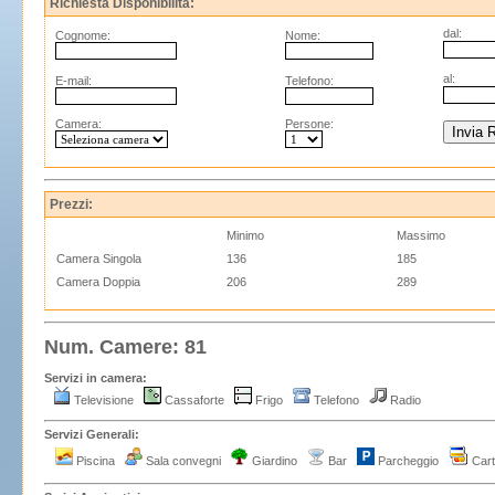
Richiesta Disponibilità:
dal:
Cognome:
Nome:
al:
E-mail:
Telefono:
Camera:
Persone:
Prezzi:
Minimo
Massimo
Camera Singola
136
185
Camera Doppia
206
289
Num. Camere: 81
Servizi in camera:
Televisione
Cassaforte
Frigo
Telefono
Radio
Servizi Generali:
Piscina
Sala convegni
Giardino
Bar
Parcheggio
Cart