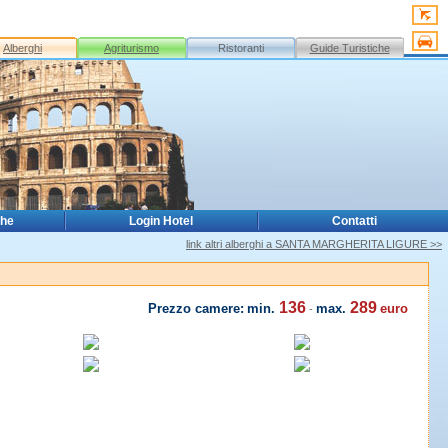
Alberghi
Agriturismo
Ristoranti
Guide Turistiche
che
Login Hotel
Contatti
link altri alberghi a SANTA MARGHERITA LIGURE >>
136
289
Prezzo camere:
min.
max.
euro
-