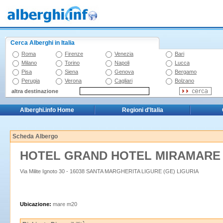
Cerca Alberghi in Italia
Roma
Firenze
Venezia
Bari
Milano
Torino
Napoli
Lucca
Pisa
Siena
Genova
Bergamo
Perugia
Verona
Cagliari
Bolzano
altra destinazione
Alberghi.info Home
Regioni d'Italia
Scheda Albergo
HOTEL GRAND HOTEL MIRAMAR
Via Milite Ignoto 30 - 16038 SANTA MARGHERITA LIGURE (GE) LIGURIA
Ubicazione:
mare m20